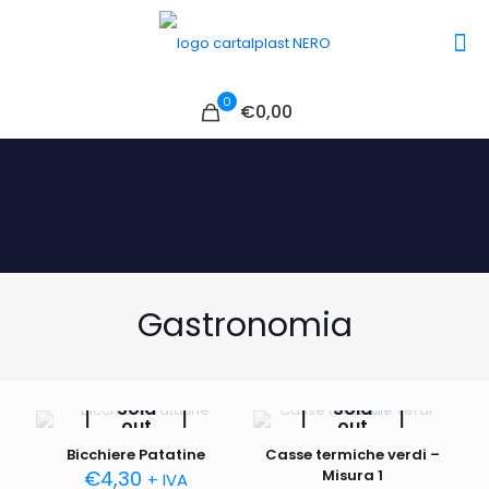
0
€0,00
Gastronomia
Sold
Sold
out
out
Bicchiere Patatine
Casse termiche verdi –
€
4,30
Misura 1
+ IVA