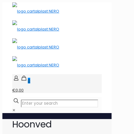
0
€0,00
✕
Hoonved