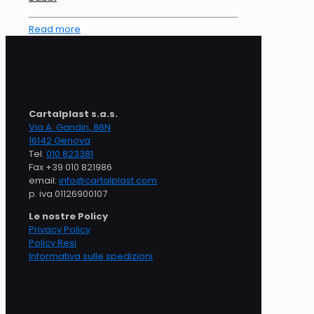
Read more
Cartalplast s.a.s.
Via A. Gandin, 86N
16142 Genova
Tel.
010 823381
Fax +39 010 821986
email:
info@cartalplast.com
p. iva 01126900107
Le nostre Policy
Privacy Policy
Policy Resi
Informativa sulle spedizioni