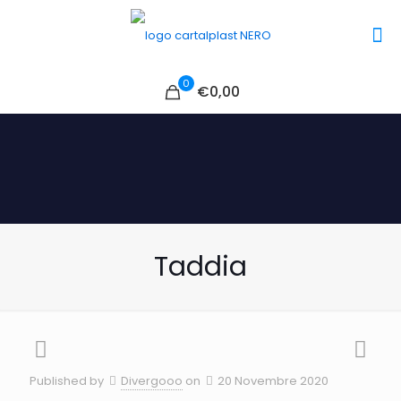
0
€0,00
Taddia
Published by
Divergooo
on
20 Novembre 2020