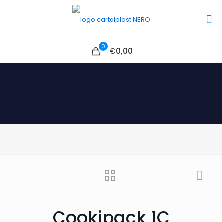
0
€0,00
Cookipack 1C