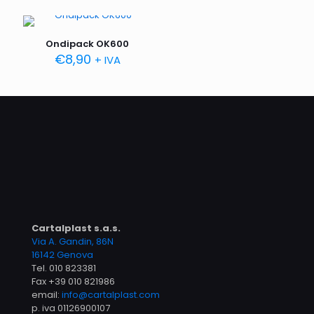
Ondipack OK600
€
8,90
+ IVA
Cartalplast s.a.s.
Via A. Gandin, 86N
16142 Genova
Tel.
010 823381
Fax +39 010 821986
email:
info@cartalplast.com
p. iva 01126900107