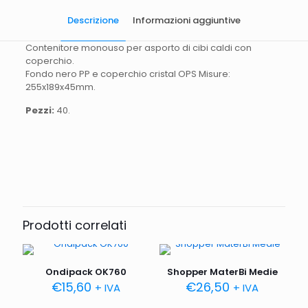
Descrizione
Informazioni aggiuntive
Contenitore monouso per asporto di cibi caldi con
coperchio.
Fondo nero PP e coperchio cristal OPS Misure:
255x189x45mm.
Pezzi:
40.
Quantità
40 pezzi.
Dimensioni
255x189x45mm
Prodotti correlati
Ondipack OK760
Shopper MaterBi Medie
€
15,60
€
26,50
+ IVA
+ IVA