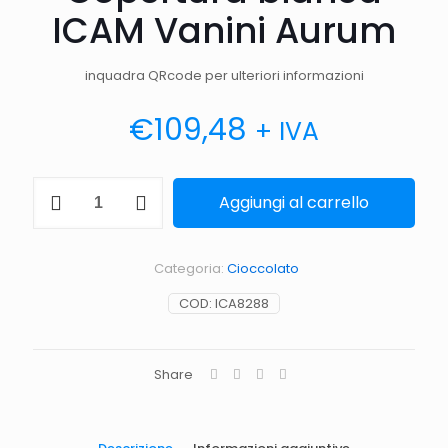
ICAM Vanini Aurum
inquadra QRcode per ulteriori informazioni
€
109,48
+ IVA
Copertura
Aggiungi al carrello
bianca
ICAM
Vanini
Aurum
Categoria:
Cioccolato
quantità
COD:
ICA8288
Share