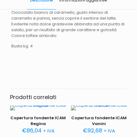
Descrizione
Informazioni aggiuntive
Cioccolato bianco al caramello, gusto intenso di
caramello e panna, senza coprire il sentore del latte.
Evidente nota dolce gradevole abbinata ad una punta di
salato, per un risultato di grande carattere e golosità.
Colore toffee ambrato
Busta kg. 4
Peso
4000 g
Prodotti correlati
Copertura fondente ICAM
Copertura fondente ICAM
Regina
Vanini
€
86,04
€
92,68
+ IVA
+ IVA