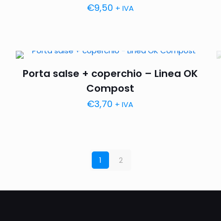
€
9,50
+ IVA
Porta salse + coperchio – Linea OK
Compost
€
3,70
+ IVA
1
2