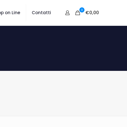
0
€0,00
p on Line
Contatti