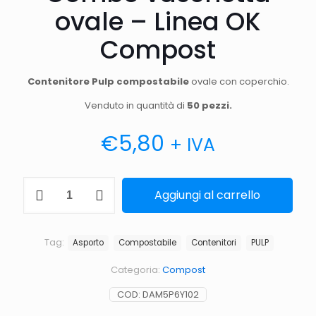
ovale – Linea OK
Compost
Contenitore Pulp compostabile
ovale con coperchio.
Venduto in quantità di
50 pezzi.
€
5,80
+ IVA
Combo
Aggiungi al carrello
vaschetta
ovale
-
Linea
Tag:
Asporto
Compostabile
Contenitori
PULP
OK
Compost
Categoria:
Compost
quantità
COD:
DAM5P6Y102