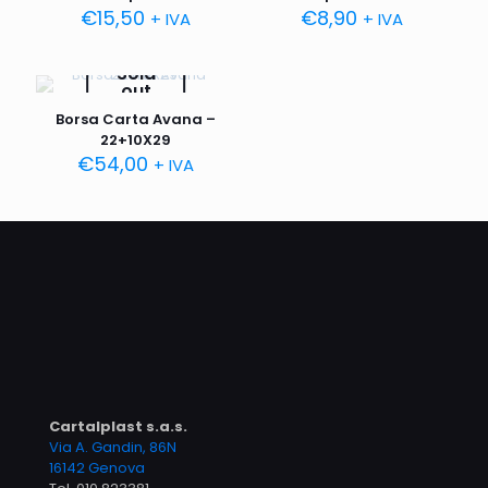
€
15,50
€
8,90
+ IVA
+ IVA
Sold
out
Borsa Carta Avana –
22+10X29
€
54,00
+ IVA
Cartalplast s.a.s.
Via A. Gandin, 86N
16142 Genova