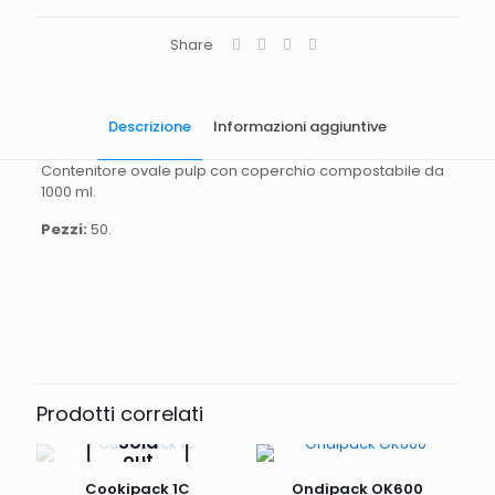
Share
Descrizione
Informazioni aggiuntive
Contenitore ovale pulp con coperchio compostabile da
1000 ml.
Pezzi:
50.
Quantità
50 pezzi.
Dimensioni
23X13X6
Prodotti correlati
Sold
out
Cookipack 1C
Ondipack OK600