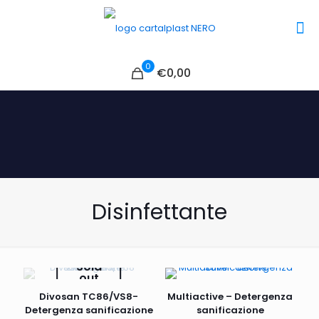
0
€0,00
Disinfettante
Sold
out
Divosan TC86/VS8-
Multiactive – Detergenza
Detergenza sanificazione
sanificazione