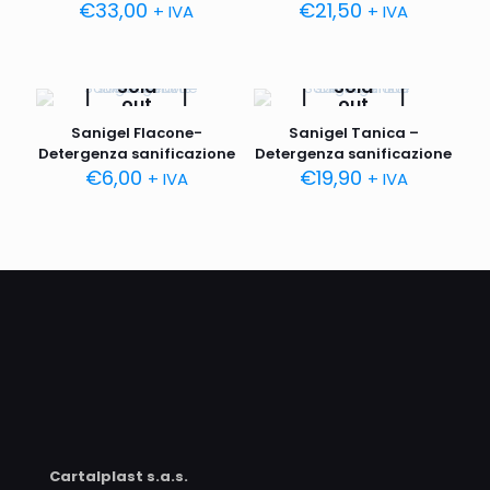
€
33,00
€
21,50
+ IVA
+ IVA
Sold
Sold
out
out
Sanigel Flacone-
Sanigel Tanica –
Detergenza sanificazione
Detergenza sanificazione
€
6,00
€
19,90
+ IVA
+ IVA
Cartalplast s.a.s.