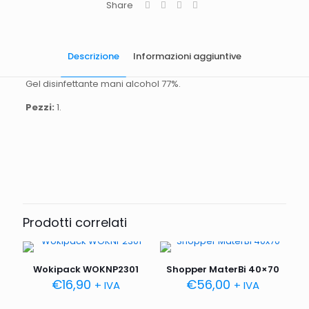
Share
Descrizione
Informazioni aggiuntive
Gel disinfettante mani alcohol 77%.
Pezzi:
1.
Quantità
1 pezzo.
Capienza
5 L
Prodotti correlati
Wokipack WOKNP2301
Shopper MaterBi 40×70
€
16,90
€
56,00
+ IVA
+ IVA