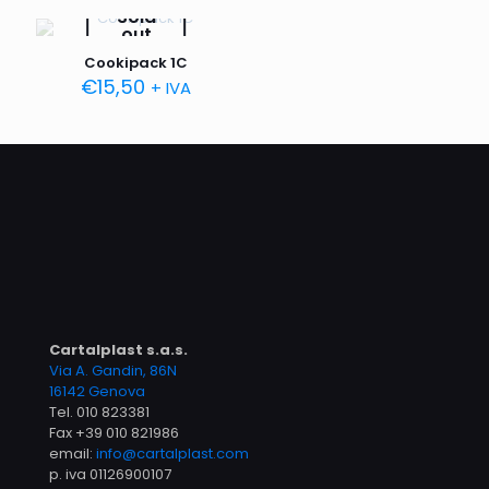
Sold
out
Cookipack 1C
€
15,50
+ IVA
Cartalplast s.a.s.
Via A. Gandin, 86N
16142 Genova
Tel.
010 823381
Fax +39 010 821986
email:
info@cartalplast.com
p. iva 01126900107