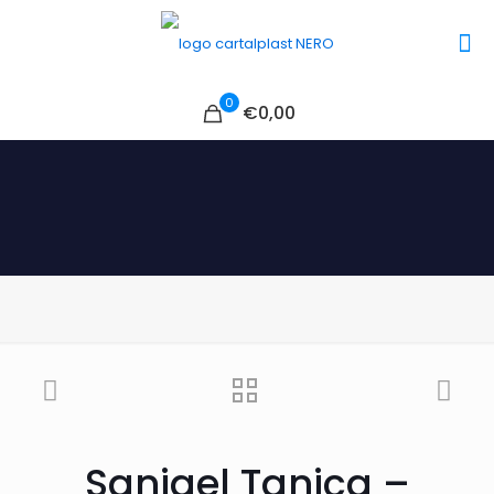
0
€0,00
Sanigel Tanica –