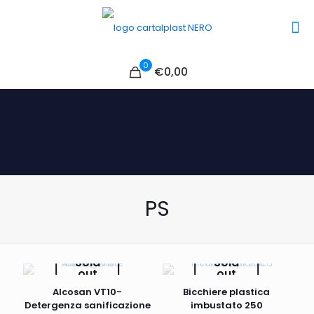
0
€0,00
PS
Sold
Sold
out
out
Alcosan VT10-
Bicchiere plastica
Detergenza sanificazione
imbustato 250