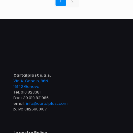
1
2
Cartalplast s.a.s.
Via A. Gandin, 86N
16142 Genova
Tel.
010 823381
Fax +39 010 821986
email:
info@cartalplast.com
p. iva 01126900107
Le nostre Policy