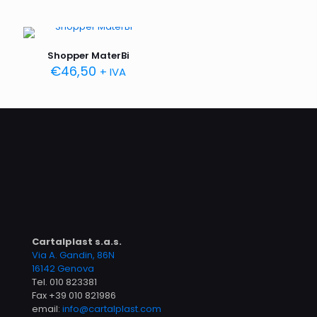
Shopper MaterBi
€
46,50
+ IVA
Cartalplast s.a.s.
Via A. Gandin, 86N
16142 Genova
Tel.
010 823381
Fax +39 010 821986
email:
info@cartalplast.com