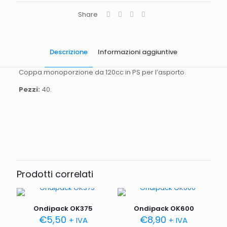
Share
Descrizione
Informazioni aggiuntive
Coppa monoporzione da 120cc in PS per l’asporto.
Pezzi:
40.
Quantità
40 pezzi.
Dimensioni
L. 65cm H.68cm
Capienza
120cc
Prodotti correlati
Ondipack OK375
Ondipack OK600
€
5,50
€
8,90
+ IVA
+ IVA