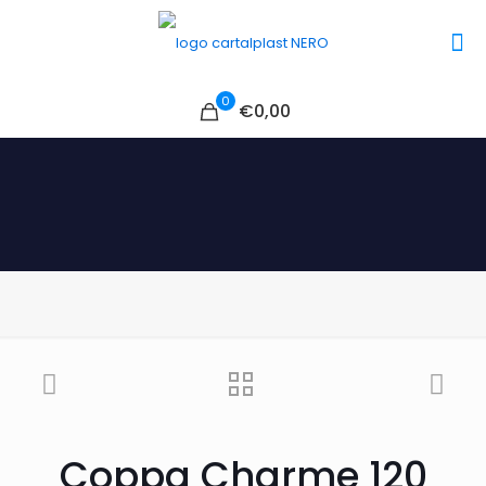
0
€0,00
Coppa Charme 120