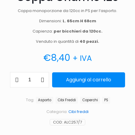
Coppa monoporzione da 120cc in PS per l’asporto.
Dimensioni:
L. 65cm H 68cm
Capienza:
per bicchieri da 120cc.
Venduto in quantità di
40 pezzi.
€
8,40
+ IVA
Coppa
Aggiungi al carrello
Charme
120
quantità
Tag:
Asporto
Cibi Freddi
Coperchi
PS
Categoria:
Cibi freddi
COD:
ALC257/7