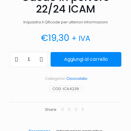
22/24 ICAM
Inquadra il QRcode per ulteriori informazioni
€
19,30
+ IVA
Cacao
Aggiungi al carrello
in
polvere
22/24
ICAM
Categoria:
Cioccolato
quantità
COD:
ICA4239
Share