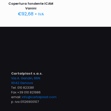
Copertura fondente ICAM
Vanini
€
92,68
+ IVA
Cartalplast s.a.s.
Via A. Gandin, 86N
16142 Genova
Tel.
010 823381
Fax +39 010 821986
email:
info@cartalplast.com
p. iva 01126900107