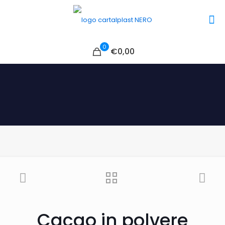
0
€0,00
Cacao in polvere