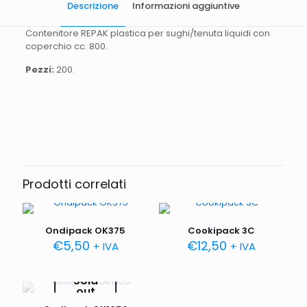
Descrizione
Informazioni aggiuntive
Contenitore REPAK plastica per sughi/tenuta liquidi con
coperchio cc. 800.
Pezzi:
200.
Quantità
200 pezzi.
Capienza
800CC
Prodotti correlati
Ondipack OK375
Cookipack 3C
€
5,50
€
12,50
+ IVA
+ IVA
Sold
out