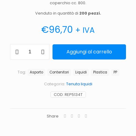
coperchio cc. 800.
Venduto in quantità di
200 pezzi.
€
96,70
+ IVA
Contenitore
Aggiungi al carrello
5134T
cc.
800
-
Tag:
Asporto
Contenitori
Liquidi
Plastica
PP
Tenuta
liquidi
Categoria:
Tenuta liquidi
quantità
COD:
REP5134T
Share