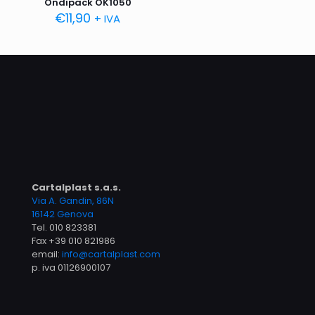
Ondipack OK1050
€
11,90
+ IVA
Cartalplast s.a.s.
Via A. Gandin, 86N
16142 Genova
Tel.
010 823381
Fax +39 010 821986
email:
info@cartalplast.com
p. iva 01126900107