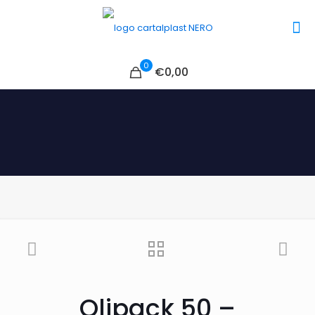
0
€0,00
Olipack 50 –