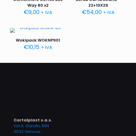
Way 80 x2
22+10X29
€
9,00
€
54,00
+ IVA
+ IVA
Wokipack WOKNP901
€
10,15
+ IVA
Cartalplast s.a.s.
Via A. Gandin, 86N
16142 Genova