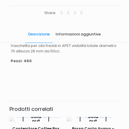
Share
Descrizione
Informazioni aggiuntive
Vaschetta per cibi freddi in APET visibilità totale diametro
70 altezza 26 mm da 50cc.
Pezzi: 450
.
Quantità
450 pezzi.
Dimensioni
D70 H26
Capienza
50cc
Prodotti correlati
Sold
Sold
out
out
Contenitore Coffee Box
Borsa Carta Avana –