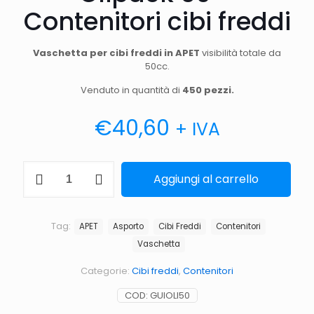
Contenitori cibi freddi
Vaschetta per cibi freddi in APET
visibilità totale da
50cc.
Venduto in quantità di
450 pezzi.
€
40,60
+ IVA
Olipack
Aggiungi al carrello
50
-
Contenitori
cibi
Tag:
APET
Asporto
Cibi Freddi
Contenitori
freddi
Vaschetta
quantità
Categorie:
Cibi freddi
,
Contenitori
COD:
GUIOLI50