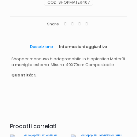
COD:
SHOPMATER407
Share
Descrizione
Informazioni aggiuntive
Shopper monouso biodegradabile in bioplastica MaterBi
a maniglia esterna. Misura: 40X70cm.Compostabile.
Quantità:
5.
Quantità
5kg
Dimensioni
40X70mm
Prodotti correlati