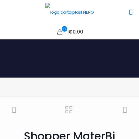
0
€0,00
Shopper MaterBi