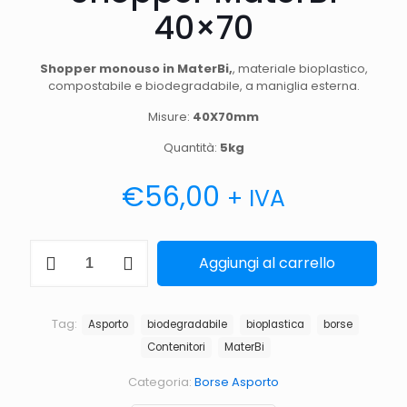
40×70
Shopper monouso in MaterBi,
, materiale bioplastico,
compostabile e biodegradabile, a maniglia esterna.
Misure:
40X70mm
Quantità:
5kg
€
56,00
+ IVA
Shopper
Aggiungi al carrello
MaterBi
40x70
quantità
Tag:
Asporto
biodegradabile
bioplastica
borse
Contenitori
MaterBi
Categoria:
Borse Asporto