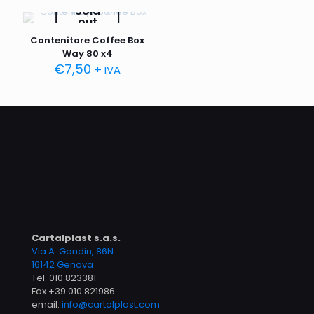
Sold
out
Contenitore Coffee Box
Way 80 x4
€
7,50
+ IVA
Cartalplast s.a.s.
Via A. Gandin, 86N
16142 Genova
Tel.
010 823381
Fax +39 010 821986
email:
info@cartalplast.com