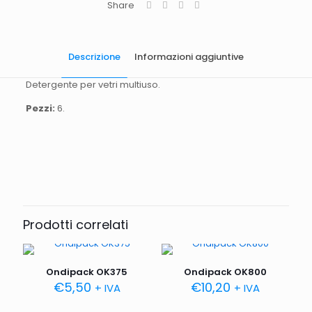
Share
Descrizione
Informazioni aggiuntive
Detergente per vetri multiuso.
Pezzi:
6.
Quantità
6 pezzi.
Capienza
750 ML
Prodotti correlati
Ondipack OK375
Ondipack OK800
€
5,50
€
10,20
+ IVA
+ IVA