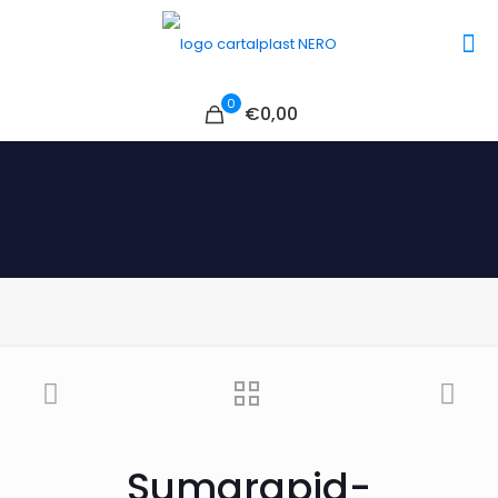
0
€0,00
Sumarapid-