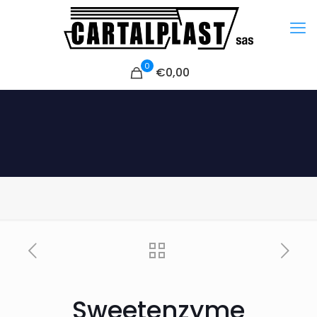
0
€0,00
Sweetenzyme